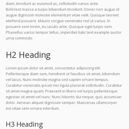
diam, tincidunt ac euismod ac, sollicitudin varius ante.
Bold text massa a turpis bibendum tincidunt. Donec non augue id
augue dignissim molestie elementum vitae velit. Quisque laoreet
eleifend posuere. Mauris congue venenatis nisl ut varius. In
posuere sem lorem, eu iaculis ante. Quisque eget turpis sem.
Phasellus varius tempor tellus, imperdiet italic text example auctor
urna commodo.
H2 Heading
Lorem ipsum dolor sit amet, consectetur adipiscing elit.
Pellentesque diam sem, hendrerit ut faucibus sit amet, bibendum
vel lacus. Nunc molestie magna sed sapien ornare tempus.
Curabitur venenatis ipsum nec ligula placerat sollicitudin. Curabitur
sit amet magna quam. Praesent in libero vel turpis pellentesque
egestas sit amet vel nunc. Nunc lobortis dui neque, quis accumsan
dolor. Aenean aliquet dignissim semper. Maecenas ullamcorper
est vitae sem ornare interdum.
H3 Heading