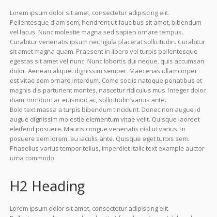
Lorem ipsum dolor sit amet, consectetur adipiscing elit.
Pellentesque diam sem, hendrerit ut faucibus sit amet, bibendum
vel lacus. Nunc molestie magna sed sapien ornare tempus.
Curabitur venenatis ipsum nec ligula placerat sollicitudin. Curabitur
sit amet magna quam. Praesent in libero vel turpis pellentesque
egestas sit amet vel nunc. Nunc lobortis dui neque, quis accumsan
dolor. Aenean aliquet dignissim semper. Maecenas ullamcorper
est vitae sem ornare interdum. Come sociis natoque penatibus et
magnis dis parturient montes, nascetur ridiculus mus. Integer dolor
diam, tincidunt ac euismod ac, sollicitudin varius ante.
Bold text massa a turpis bibendum tincidunt. Donec non augue id
augue dignissim molestie elementum vitae velit. Quisque laoreet
eleifend posuere. Mauris congue venenatis nisl ut varius. In
posuere sem lorem, eu iaculis ante. Quisque eget turpis sem.
Phasellus varius tempor tellus, imperdiet italic text example auctor
urna commodo.
H2 Heading
Lorem ipsum dolor sit amet, consectetur adipiscing elit.