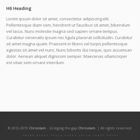
H6 Heading
Lorem ipsum dolor sit amet, consectetur adipiscing elit.
Pellentesque diam sem, hendrerit ut faucibus sit amet, bibendum
vel lacus. Nunc molestie magna sed sapien ornare tempus.
Curabitur venenatis ipsum nec ligula placerat sollicitudin. Curabitur
sit amet magna quam. Praesent in libero vel turpis pellentesque
egestas sit amet vel nunc. Nunc lobortis dui neque, quis accumsan
dolor. Aenean aliquet dignissim semper. Maecenas ullamcorper
est vitae sem ornare interdum.
© 2012-2019
Chrisolam
...bridging the gap
Chrisolam
. | All rights reserved.