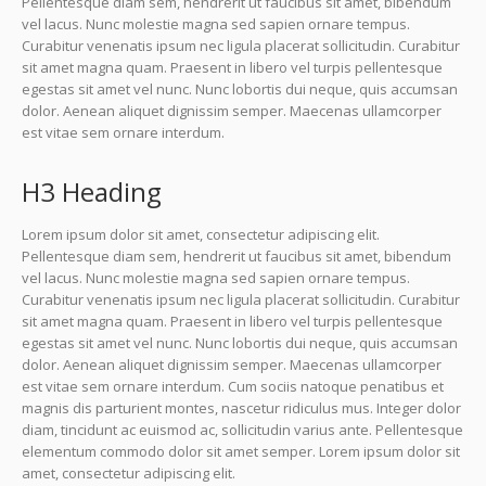
Pellentesque diam sem, hendrerit ut faucibus sit amet, bibendum
vel lacus. Nunc molestie magna sed sapien ornare tempus.
Curabitur venenatis ipsum nec ligula placerat sollicitudin. Curabitur
sit amet magna quam. Praesent in libero vel turpis pellentesque
egestas sit amet vel nunc. Nunc lobortis dui neque, quis accumsan
dolor. Aenean aliquet dignissim semper. Maecenas ullamcorper
est vitae sem ornare interdum.
H3 Heading
Lorem ipsum dolor sit amet, consectetur adipiscing elit.
Pellentesque diam sem, hendrerit ut faucibus sit amet, bibendum
vel lacus. Nunc molestie magna sed sapien ornare tempus.
Curabitur venenatis ipsum nec ligula placerat sollicitudin. Curabitur
sit amet magna quam. Praesent in libero vel turpis pellentesque
egestas sit amet vel nunc. Nunc lobortis dui neque, quis accumsan
dolor. Aenean aliquet dignissim semper. Maecenas ullamcorper
est vitae sem ornare interdum. Cum sociis natoque penatibus et
magnis dis parturient montes, nascetur ridiculus mus. Integer dolor
diam, tincidunt ac euismod ac, sollicitudin varius ante. Pellentesque
elementum commodo dolor sit amet semper. Lorem ipsum dolor sit
amet, consectetur adipiscing elit.