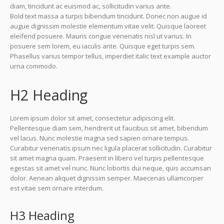
diam, tincidunt ac euismod ac, sollicitudin varius ante.
Bold text massa a turpis bibendum tincidunt. Donec non augue id
augue dignissim molestie elementum vitae velit. Quisque laoreet
eleifend posuere. Mauris congue venenatis nisl ut varius. In
posuere sem lorem, eu iaculis ante. Quisque eget turpis sem.
Phasellus varius tempor tellus, imperdiet italic text example auctor
urna commodo.
H2 Heading
Lorem ipsum dolor sit amet, consectetur adipiscing elit.
Pellentesque diam sem, hendrerit ut faucibus sit amet, bibendum
vel lacus. Nunc molestie magna sed sapien ornare tempus.
Curabitur venenatis ipsum nec ligula placerat sollicitudin. Curabitur
sit amet magna quam. Praesent in libero vel turpis pellentesque
egestas sit amet vel nunc. Nunc lobortis dui neque, quis accumsan
dolor. Aenean aliquet dignissim semper. Maecenas ullamcorper
est vitae sem ornare interdum.
H3 Heading