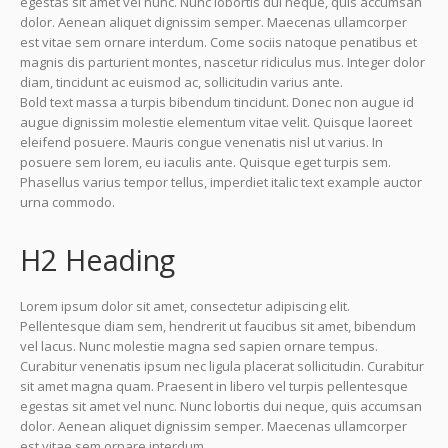
egestas sit amet vel nunc. Nunc lobortis dui neque, quis accumsan
dolor. Aenean aliquet dignissim semper. Maecenas ullamcorper
est vitae sem ornare interdum. Come sociis natoque penatibus et
magnis dis parturient montes, nascetur ridiculus mus. Integer dolor
diam, tincidunt ac euismod ac, sollicitudin varius ante.
Bold text massa a turpis bibendum tincidunt. Donec non augue id
augue dignissim molestie elementum vitae velit. Quisque laoreet
eleifend posuere. Mauris congue venenatis nisl ut varius. In
posuere sem lorem, eu iaculis ante. Quisque eget turpis sem.
Phasellus varius tempor tellus, imperdiet italic text example auctor
urna commodo.
H2 Heading
Lorem ipsum dolor sit amet, consectetur adipiscing elit.
Pellentesque diam sem, hendrerit ut faucibus sit amet, bibendum
vel lacus. Nunc molestie magna sed sapien ornare tempus.
Curabitur venenatis ipsum nec ligula placerat sollicitudin. Curabitur
sit amet magna quam. Praesent in libero vel turpis pellentesque
egestas sit amet vel nunc. Nunc lobortis dui neque, quis accumsan
dolor. Aenean aliquet dignissim semper. Maecenas ullamcorper
est vitae sem ornare interdum.