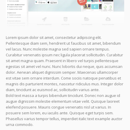
Lorem ipsum dolor sit amet, consectetur adipiscing elit.
Pellentesque diam sem, hendrerit ut faucibus sit amet, bibendum
vel lacus. Nunc molestie magna sed sapien ornare tempus.
Curabitur venenatis ipsum nec ligula placerat sollicitudin. Curabitur
sit amet magna quam. Praesent in libero vel turpis pellentesque
egestas sit amet vel nunc. Nunc lobortis dui neque, quis accumsan
dolor. Aenean aliquet dignissim semper. Maecenas ullamcorper
est vitae sem ornare interdum. Come sociis natoque penatibus et
magnis dis parturient montes, nascetur ridiculus mus. Integer dolor
diam, tincidunt ac euismod ac, sollicitudin varius ante.
Bold text massa a turpis bibendum tincidunt. Donec non augue id
augue dignissim molestie elementum vitae velit. Quisque laoreet
eleifend posuere. Mauris congue venenatis nisl ut varius. In
posuere sem lorem, eu iaculis ante. Quisque eget turpis sem.
Phasellus varius tempor tellus, imperdiet italic text example auctor
urna commodo.